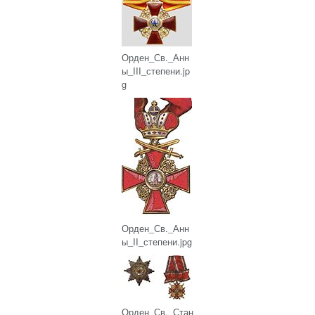
Орден_Св._Анн
ы_III_степени.jp
g
Орден_Св._Анн
ы_II_степени.jpg
Орден_Св._Стан