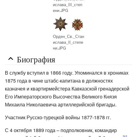
ислава_III_степ
ени.JPG
Орден_Св._Стан
ислава_II_степе
ни.JPG
Биография
В службу вступил в 1866 году. Упоминался в хрониках
1875 года в чине штабс-капитана в должностях
казначея и квартирмейстера Кавказской гренадерской
Его Императорского Высочества Великого Князя
Михаила Николаевича артиллерийской бригады.
Участник Русско-турецкой войны 1877-1878 гг.
С 4 октября 1889 года – подполковник, командир
[1]