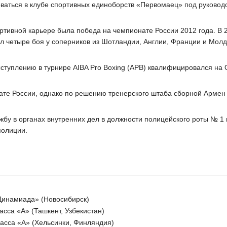
оваться в клубе спортивных единоборств «Первомаец» под руковод
тивной карьере была победа на чемпионате России 2012 года. В 2
л четыре боя у соперников из Шотландии, Англии, Франции и Молд
ыступлению в турнире AIBA Pro Boxing (APB) квалифицировался на
ате России, однако по решению тренерского штаба сборной Армен
жбу в органах внутренних дел в должности полицейского роты № 
полиции.
Динамиада» (Новосибирск)
сса «А» (Ташкент, Узбекистан)
асса «А» (Хельсинки, Финляндия)