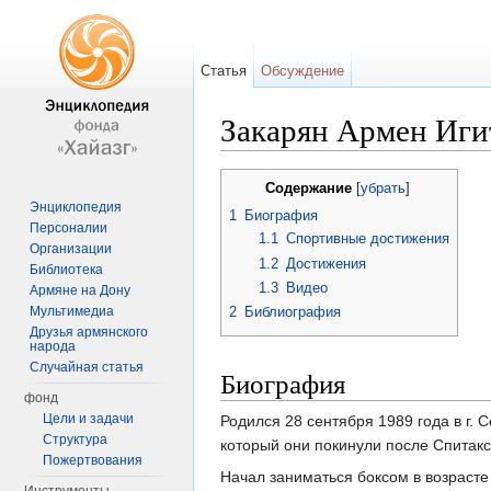
Статья
Обсуждение
Закарян Армен Иги
Перейти к:
навигация
,
поиск
Содержание
[
убрать
]
Энциклопедия
1
Биография
Персоналии
1.1
Спортивные достижения
Организации
1.2
Достижения
Библиотека
1.3
Видео
Армяне на Дону
Мультимедиа
2
Библиография
Друзья армянского
народа
Случайная статья
Биография
фонд
Цели и задачи
Родился 28 сентября 1989 года в г.
Структура
который они покинули после Спитакс
Пожертвования
Начал заниматься боксом в возрасте