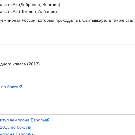
асса «А» (Дебрецен, Венгрия)
асса «А» (Шкодер, Албания)
чемпионат России, который проходил в г. Сыктывкаре, а так же с
дного класса (2013)
 по боксу
титул чемпиона Европы
2013 по боксу
емпиона Европ
ы