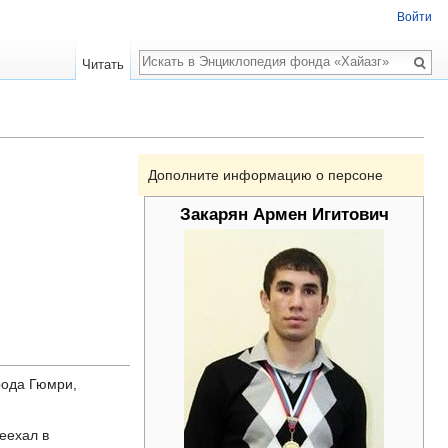
Войти
Поиск
Читать
Дополните информацию о персоне
Закарян Армен Игитович
рода Гюмри,
еехал в