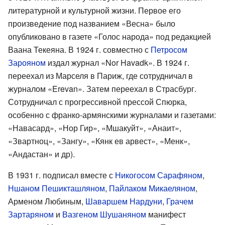
литературной и культурной жизни. Первое его
произведение под названием «Весна» было
опубликовано в газете «Голос народа» под редакцией
Ваана Текеяна. В 1924 г. совместно с
Петросом
Зарояном
издал журнал «Nor Havadk». В 1924 г.
переехал из Марселя в Париж, где сотрудничал в
журналом «Erevan». Затем переехал в Страсбург.
Сотрудничал с прогрессивной прессой Спюрка,
особенно с франко-армянскими журналами и газетами:
«Навасард», «Нор Гир», «Мшакуйт», «Анаит»,
«Звартноц», «Зангу», «Кянк ев арвест», «Менк»,
«Андастан» и др).
В 1931 г. подписал вместе с
Никогосом Сарафяном
,
Ншаном Пешикташляном
,
Пайлаком Микаеляном
,
Арменом Любиным,
Шаваршем Нардуни
,
Грачем
Зартаряном
и
Вазгеном Шушаняном
манифест