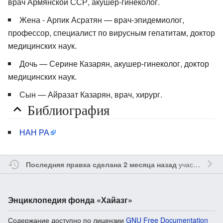
врач Армянской ССР, акушер-гинеколог.
Жена - Арпик Асратян — врач-эпидемиолог,
профессор, специалист по вирусным гепатитам, доктор
медицинских наук.
Дочь — Серине Казарян, акушер-гинеколог, доктор
медицинских наук.
Сын — Айразат Казарян, врач, хирург.
Библиография
НАН РА
участником
S
Последняя правка сделана 2 месяца назад
Энциклопедия фонда «Хайазг»
Содержание доступно по лицензии
GNU Free Documentation