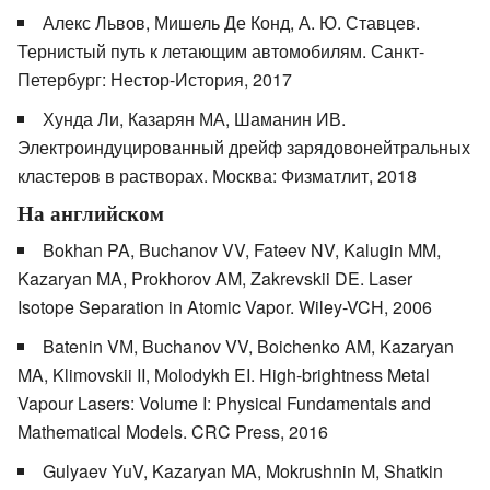
Алекс Львов, Мишель Де Конд, А. Ю. Ставцев.
Тернистый путь к летающим автомобилям. Санкт-
Петербург: Нестор-История, 2017
Хунда Ли, Казарян МА, Шаманин ИВ.
Электроиндуцированный дрейф зарядовонейтральных
кластеров в растворах. Москва: Физматлит, 2018
На английском
Bokhan PA, Buchanov VV, Fateev NV, Kalugin MM,
Kazaryan MA, Prokhorov AM, Zakrevskii DE. Laser
Isotope Separation in Atomic Vapor. Wiley-VCH, 2006
Batenin VМ, Buchanov VV, Boichenko AM, Kazaryan
MA, Klimovskii II, Molodykh EI. High-brightness Metal
Vapour Lasers: Volume I: Physical Fundamentals and
Mathematical Models. CRC Press, 2016
Gulyaev YuV, Kazaryan MA, Mokrushnin M, Shatkin