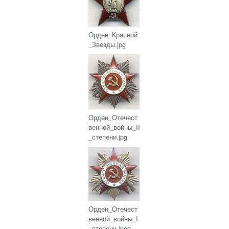
Орден_Красной
_Звезды.jpg
Орден_Отечест
венной_войны_II
_степени.jpg
Орден_Отечест
венной_войны_I
_степени.jpeg