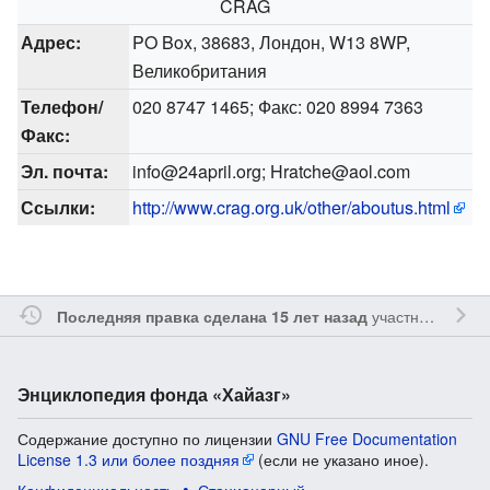
CRAG
Адрес:
PO Box, 38683, Лондон, W13 8WP,
Великобритания
Телефон/
020 8747 1465; Факс: 020 8994 7363
Факс:
Эл. почта:
info@24april.org; Hratche@aol.com
Ссылки:
http://www.crag.org.uk/other/aboutus.html
участником
Yavo
Последняя правка сделана 15 лет назад
Энциклопедия фонда «Хайазг»
Содержание доступно по лицензии
GNU Free Documentation
License 1.3 или более поздняя
(если не указано иное).
Конфиденциальность
Стационарный