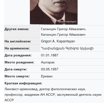
Гапанцян Григор Айвазович,
Другие имена:
Капанцян Григор Айвазович
Grigori A. Kapantsyan
На английском:
Ղափանցյան Գրիգոր Այվազի
На армянском:
01.01.1887
Дата рождения:
Аштарак
Место рождения:
03.05.1957
Дата смерти:
Ереван
Место смерти:
Краткая информация:
Лингвист-арменовед, доктор филологических наук,
профессор, академик АН АССР, заслуженный деятель науки
АССР