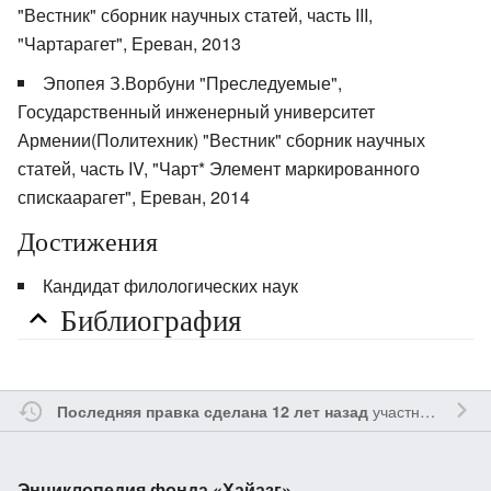
"Вестник" сборник научных статей, часть III,
"Чартарагет", Ереван, 2013
Эпопея З.Ворбуни "Преследуемые",
Государственный инженерный университет
Армении(Политехник) "Вестник" сборник научных
статей, часть IV, "Чарт* Элемент маркированного
спискаарагет", Ереван, 2014
Достижения
Кандидат филологических наук
Библиография
участником
Ssa
Последняя правка сделана 12 лет назад
Энциклопедия фонда «Хайазг»