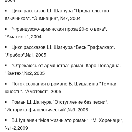
Цикл рассказов Ш. Шагнура "Предательство
язычников". "Эчмиацин", №7, 2004
"Французско-армянская проза 20-ого века".
"Аматекст", 2004
Цикл рассказов Ш. Шагнура "Весь Трафалкар".
"Лрабер",№1, 2005
"Отрекаюсь от армянства" раман Каро Поладяна.
"Кантех",№2, 2005
Поток сознания в романе В. Шушаняна "Темная
юность". "Аматекст", 2005
Роман Ш.Шагнура "Отступление без песни".
"Историко-филологический",№3, 2006
В.Шушанян "Моя жизнь это роман". "М. Хоренаци",
№1-2,2009