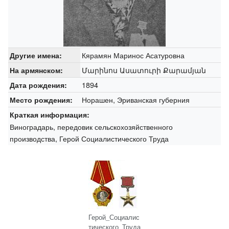
Кярамян Маринос Асатуровна
Другие имена:
Մարինոս Ասատուրի Քարամյան
На армянском:
1894
Дата рождения:
Норашен, Эриванская губерния
Место рождения:
Краткая информация:
Виноградарь, передовик сельскохозяйственного
производства, Герой Социалистического Труда
Герой_Социалис
тического_Труда