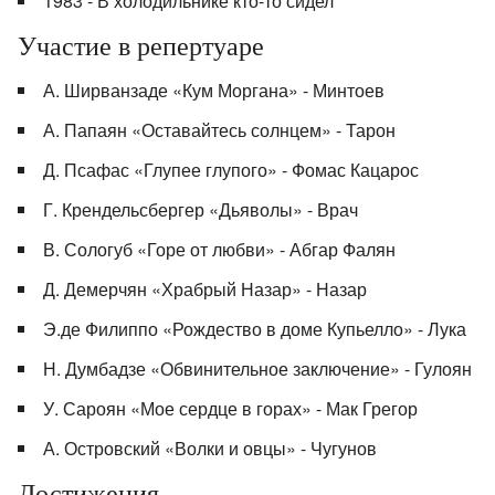
1983 - В холодильнике кто-то сидел
Участие в репертуаре
А. Ширванзаде «Кум Моргана» - Минтоев
А. Папаян «Оставайтесь солнцем» - Тарон
Д. Псафас «Глупее глупого» - Фомас Кацарос
Г. Крендельсбергер «Дьяволы» - Врач
В. Сологуб «Горе от любви» - Абгар Фалян
Д. Демерчян «Храбрый Назар» - Назар
Э.де Филиппо «Рождество в доме Купьелло» - Лука
Н. Думбадзе «Обвинительное заключение» - Гулоян
У. Сароян «Мое сердце в горах» - Мак Грегор
А. Островский «Волки и овцы» - Чугунов
Достижения