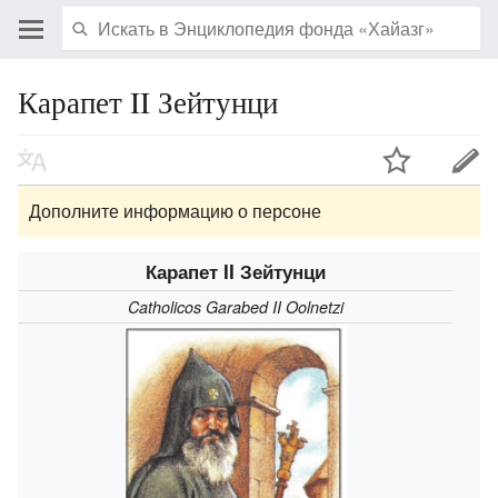
Карапет II Зейтунци
Дополните информацию о персоне
Карапет II Зейтунци
Catholicos Garabed II Oolnetzi