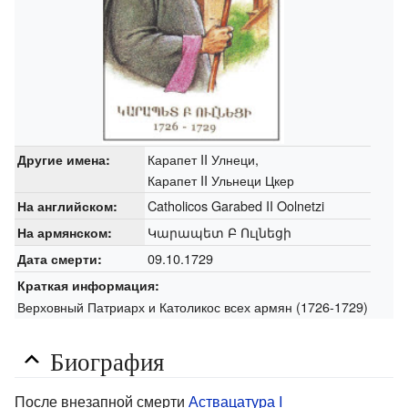
Карапет II Улнеци,
Другие имена:
Карапет II Ульнеци Цкер
Catholicos Garabed II Oolnetzi
На английском:
Կարապետ Բ Ուլնեցի
На армянском:
09.10.1729
Дата смерти:
Краткая информация:
Верховный Патриарх и Католикос всех армян (1726-1729)
Биография
После внезапной смерти
Аствацатура I