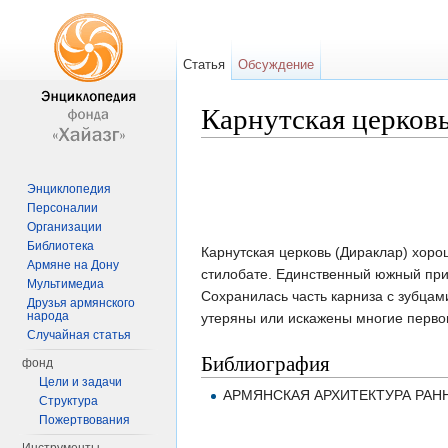
Статья
Обсуждение
Карнутская церков
Перейти к:
навигация
,
поиск
Энциклопедия
Персоналии
Организации
Библиотека
Карнутская церковь (Дираклар) хоро
Армяне на Дону
стилобате. Единственный южный при
Мультимедиа
Сохранилась часть карниза с зубцам
Друзья армянского
народа
утеряны или искажены многие перво
Случайная статья
Библиография
фонд
Цели и задачи
АРМЯНСКАЯ АРХИТЕКТУРА РАН
Структура
Пожертвования