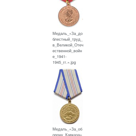
Медаль_«За_до
блестный_труд_
в_Великой_Отеч
ественной_войн
е_1941-
1945_гг.».jpg
Медаль_«За_об
орону_Кавказа».