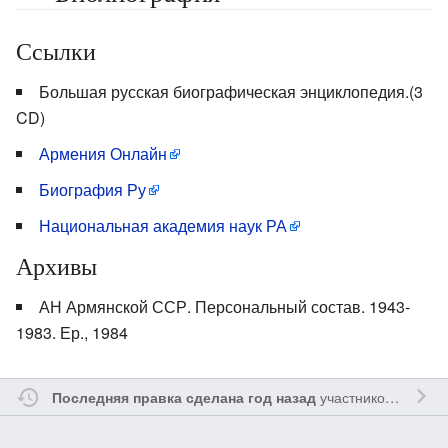
Ссылки
Большая русская биографическая энциклопедия.(3
CD)
Армения Онлайн
Биография Ру
Национальная академия наук РА
Архивы
АН Армянской ССР. Персональный состав. 1943-
1983. Ер., 1984
участником
Myavru
Последняя правка сделана год назад