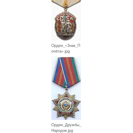
Орден_«Знак_П
очёта».jpg
Орден_Дружбы_
Народов.jpg