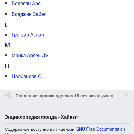
Беделян Аро
Бояджян Забел
Г
Грегуар Аслан
М
Майкл Арлен Дж.
Н
Налбандов С.
участником
Ssa
Последняя правка сделана 15 лет назад
Энциклопедия фонда «Хайазг»
Содержание доступно по лицензии
GNU Free Documentation