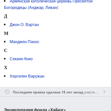
Армянская католическая церковь Пресвятой
Богородицы (Анджар, Ливан)
Д
Джон О. Вартан
М
Манджян Панос
С
Секаян Коко
Х
Хергелян Варужан
участником
Yavo
Последняя правка сделана 15 лет назад
Энциклопедия фонда «Хайазг»