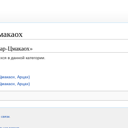
макаох
чар-Цмакаох»
хся в данной категории.
Цмакаох, Арцах)
Цмакаох, Арцах)
 связи
.
льная версия