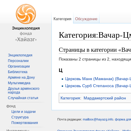
Категория
Обсуждение
Категория:Вачар-Ц
Перейти к:
навигация
,
поиск
Страницы в категории «Ва
Энциклопедия
Показаны 2 страницы из 2, находящи
Персоналии
Организации
Ц
Библиотека
Армяне на Дону
Церковь Манк (Маманак) (Вачар-
Мультимедиа
Церковь Сурб Степаноса (Вачар-
Друзья армянского
народа
Категория
:
Мардакертский район
Случайная статья
фонд
Цели и задачи
Структура
Почта редакции:
mailbox@hayazg.info
.
форма для
Пожертвования
Описание Энциклопедия фонда «Хайазг»
Моби