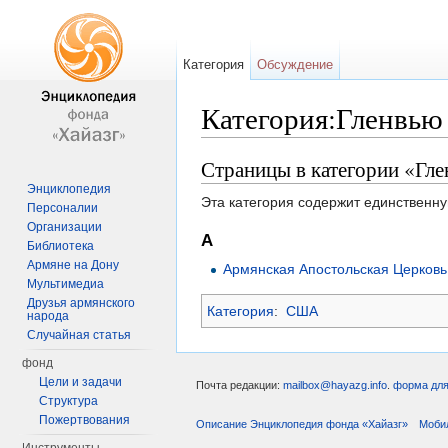
Категория
Обсуждение
Категория:Гленвью
Перейти к:
навигация
,
поиск
Страницы в категории «Гл
Энциклопедия
Эта категория содержит единственну
Персоналии
Организации
А
Библиотека
Армяне на Дону
Армянская Апостольская Церковь
Мультимедиа
Друзья армянского
Категория
:
США
народа
Случайная статья
фонд
Цели и задачи
Почта редакции:
mailbox@hayazg.info
.
форма для
Структура
Пожертвования
Описание Энциклопедия фонда «Хайазг»
Моби