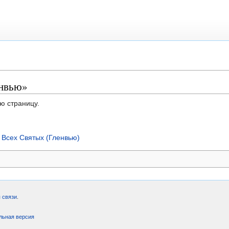
енвью»
ю страницу.
 Всех Святых (Гленвью)
 связи
.
льная версия