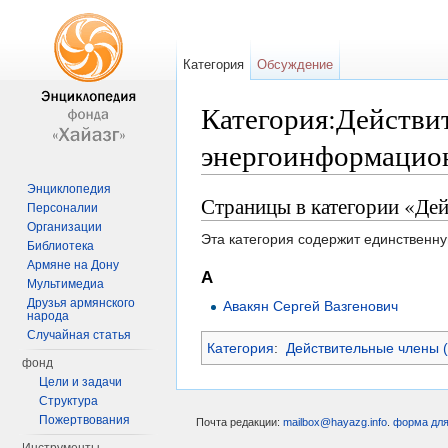
Категория
Обсуждение
Категория:Действи
энергоинформацио
Перейти к:
навигация
,
поиск
Энциклопедия
Страницы в категории «Де
Персоналии
Организации
Эта категория содержит единственну
Библиотека
Армяне на Дону
А
Мультимедиа
Друзья армянского
Авакян Сергей Вазгенович
народа
Случайная статья
Категория
:
Действительные члены 
фонд
Цели и задачи
Структура
Пожертвования
Почта редакции:
mailbox@hayazg.info
.
форма для