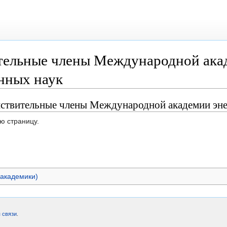
тельные члены Международной ака
нных наук
йствительные члены Международной академии э
ю страницу.
(академики)
 связи
.