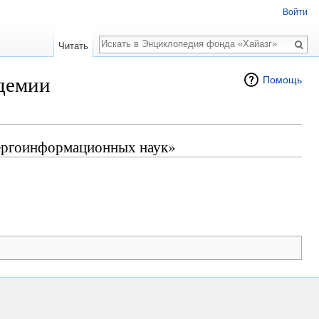
Войти
Поиск
Читать
демии
Помощь
нергоинформационных наук»