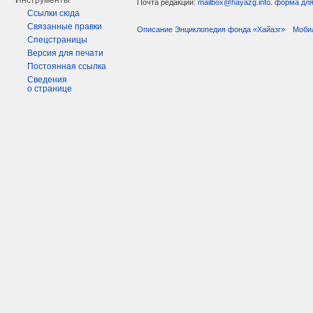
Инструменты
Почта редакции:
mailbox@hayazg.info
.
форма для
Ссылки сюда
Связанные правки
Описание Энциклопедия фонда «Хайазг»
Моби
Спецстраницы
Версия для печати
Постоянная ссылка
Сведения
о странице