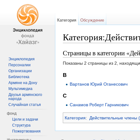
Категория
Обсуждение
Категория:Действи
Перейти к:
навигация
,
поиск
Страницы в категории «Де
Энциклопедия
Показаны 2 страницы из 2, находящи
Персоналии
Организации
В
Библиотека
Армяне на Дону
Вартанов Юрий Оганесович
Мультимедиа
Друзья армянского
С
народа
Санамов Роберт Гарникович
Случайная статья
фонд
Категория
:
Действительные члены 
Цели и задачи
Структура
Пожертвования