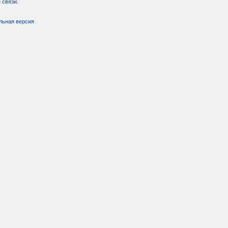
 связи
.
льная версия