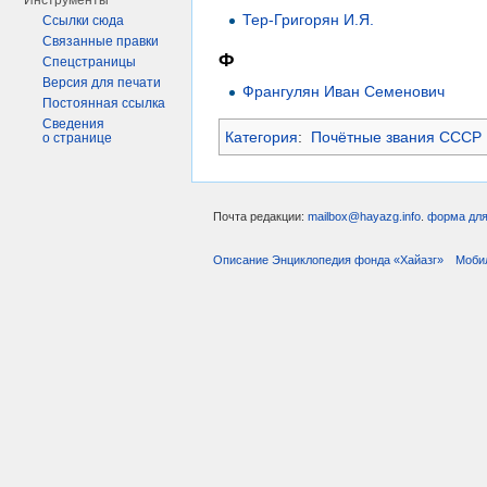
Инструменты
Тер-Григорян И.Я.
Ссылки сюда
Связанные правки
Ф
Спецстраницы
Версия для печати
Франгулян Иван Семенович
Постоянная ссылка
Сведения
Категория
:
Почётные звания СССР
о странице
Почта редакции:
mailbox@hayazg.info
.
форма для
Описание Энциклопедия фонда «Хайазг»
Моби