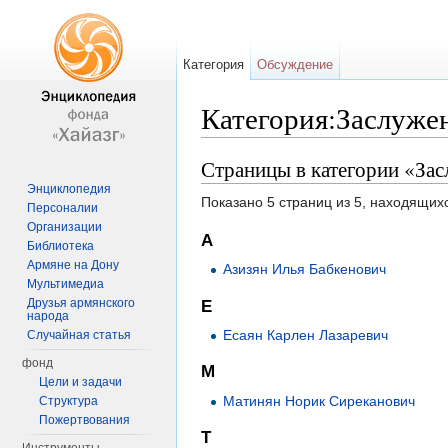
Категория
Обсуждение
Категория:Заслуже
Перейти к:
навигация
,
поиск
Страницы в категории «За
Энциклопедия
Показано 5 страниц из 5, находящихс
Персоналии
Организации
А
Библиотека
Армяне на Дону
Азизян Илья Бабкенович
Мультимедиа
Друзья армянского
Е
народа
Есаян Карлен Лазаревич
Случайная статья
фонд
М
Цели и задачи
Матинян Норик Сиреканович
Структура
Пожертвования
Т