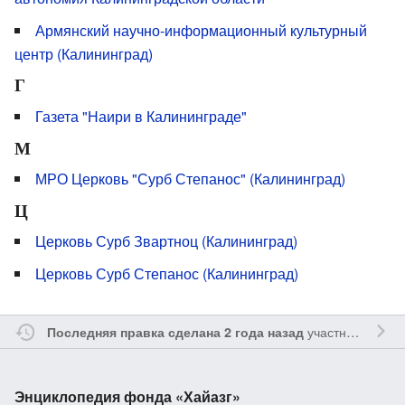
Армянский научно-информационный культурный
центр (Калининград)
Г
Газета "Наири в Калининграде"
М
МРО Церковь "Сурб Степанос" (Калининград)
Ц
Церковь Сурб Звартноц (Калининград)
Церковь Сурб Степанос (Калининград)
участником
Ssa
Последняя правка сделана 2 года назад
Энциклопедия фонда «Хайазг»