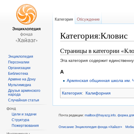
Категория
Обсуждение
Категория:Кловис
Перейти к:
навигация
,
поиск
Страницы в категории «Кл
Энциклопедия
Эта категория содержит единственну
Персоналии
Организации
А
Библиотека
Армяне на Дону
Армянская общинная школа им. 
Мультимедиа
Друзья армянского
Категория
:
Калифорния
народа
Случайная статья
фонд
Цели и задачи
Почта редакции:
mailbox@hayazg.info
.
форма для
Структура
Пожертвования
Описание Энциклопедия фонда «Хайазг»
Моби