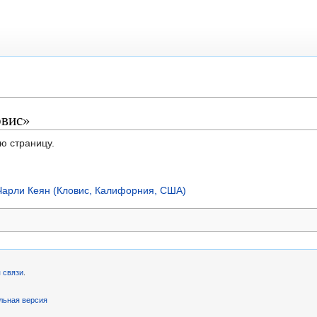
овис»
ю страницу.
Чарли Кeян (Кловис, Калифорния, США)
 связи
.
льная версия