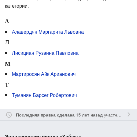
категории.
А
Алавердян Маргарита Львовна
Л
Лисициан Рузанна Павловна
М
Мартиросян ​Айк Арианович
Т
Туманян Барсег Робертович
участником
Sfe
Последняя правка сделана 15 лет назад
Энциклопедия фонда «Хайазг»