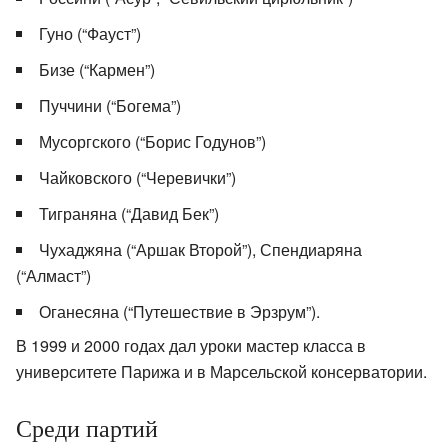
Гуно (“Фауст”)
Бизе (“Кармен”)
Пуччини (“Богема”)
Мусоргского (“Борис Годунов”)
Чайковского (“Черевички”)
Тиграняна (“Давид Бек”)
Чухаджяна (“Аршак Второй”), Спендиаряна
(“Алмаст”)
Оганесяна (“Путешествие в Эрзрум”).
В 1999 и 2000 годах дал уроки мастер класса в
университете Парижа и в Марсельской консерватории.
Среди партий