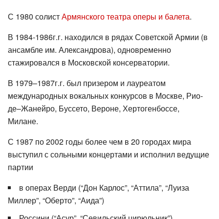
С 1980 солист
Армянского театра оперы и балета
.
В 1984-1986г.г. находился в рядах Советской Армии (в
ансамбле им. Александрова), одновременно
стажировался в Московской консерватории.
В 1979–1987г.г. был призером и лауреатом
международных вокальных конкурсов в Москве, Рио-
де–Жанейро, Буссето, Вероне, Хертогенбоссе,
Милане.
С 1987 по 2002 годы более чем в 20 городах мира
выступил с сольными концертами и исполнил ведущие
партии
в операх Верди (“Дон Карлос”, “Аттила”, “Луиза
Миллер”, “Оберто”, “Аида”)
Россини (“Асур”, “Севильский цирюльник”)