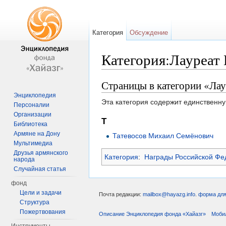
Категория
Обсуждение
Категория:Лауреат
Перейти к:
навигация
,
поиск
Страницы в категории «Ла
Энциклопедия
Эта категория содержит единственну
Персоналии
Организации
Т
Библиотека
Армяне на Дону
Татевосов Михаил Семёнович
Мультимедиа
Друзья армянского
Категория
:
Награды Российской Фе
народа
Случайная статья
фонд
Цели и задачи
Почта редакции:
mailbox@hayazg.info
.
форма для
Структура
Пожертвования
Описание Энциклопедия фонда «Хайазг»
Моби