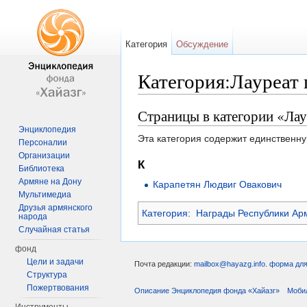
Категория
Обсуждение
Категория:Лауреат
Перейти к:
навигация
,
поиск
Страницы в категории «Лау
Энциклопедия
Эта категория содержит единственну
Персоналии
Организации
К
Библиотека
Армяне на Дону
Карапетян Людвиг Овакович
Мультимедиа
Друзья армянского
Категория
:
Награды Республики Ар
народа
Случайная статья
фонд
Цели и задачи
Почта редакции:
mailbox@hayazg.info
.
форма для
Структура
Пожертвования
Описание Энциклопедия фонда «Хайазг»
Моби