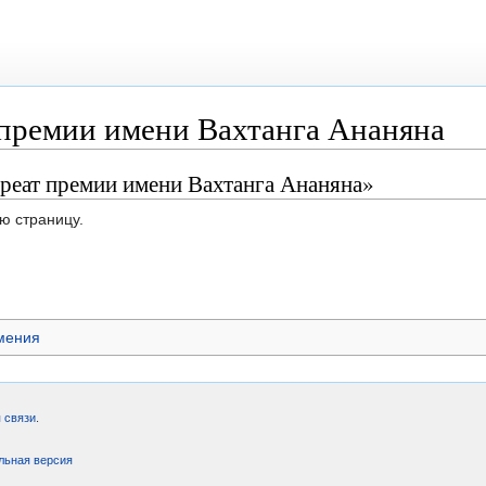
 премии имени Вахтанга Ананяна
реат премии имени Вахтанга Ананяна»
ю страницу.
мения
 связи
.
льная версия