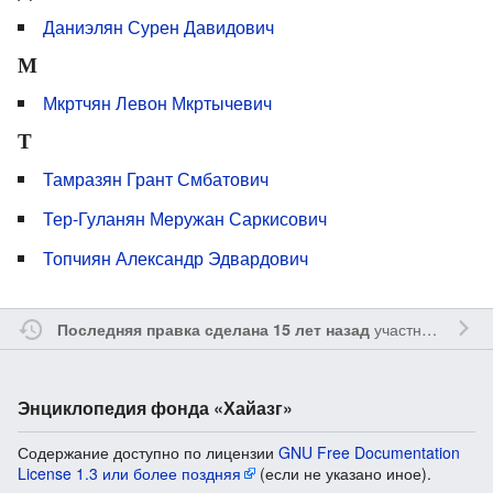
Даниэлян Сурен Давидович
М
Мкртчян Левон Мкртычевич
Т
Тамразян Грант Смбатович
Тер-Гуланян Меружан Саркисович
Топчиян Александр Эдвардович
участником
Sfe
Последняя правка сделана 15 лет назад
Энциклопедия фонда «Хайазг»
Содержание доступно по лицензии
GNU Free Documentation
License 1.3 или более поздняя
(если не указано иное).