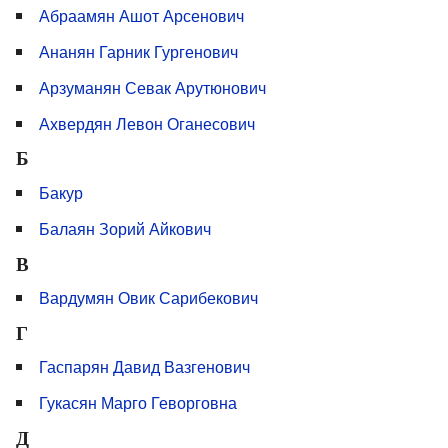
Абраамян Ашот Арсенович
Ананян Гарник Гургенович
Арзуманян Севак Арутюнович
Ахвердян Левон Оганесович
Б
Бакур
Балаян Зорий Айкович
В
Вардумян Овик Сарибекович
Г
Гаспарян Давид Вазгенович
Гукасян Марго Геворговна
Д