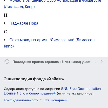
Монастырь Канчвор Сурб Аствацацин в Фамагусте
(Лимассол, Кипр)
Н
Наджарян Нора
С
Союз молодых армян "Лимассонян" (Лимассол,
Кипр)
участником
Yavo
Последняя правка сделана 15 лет назад
Энциклопедия фонда «Хайазг»
Содержание доступно по лицензии
GNU Free Documentation
License 1.3 или более поздняя
(если не указано иное).
Конфиденциальность
Стационарный