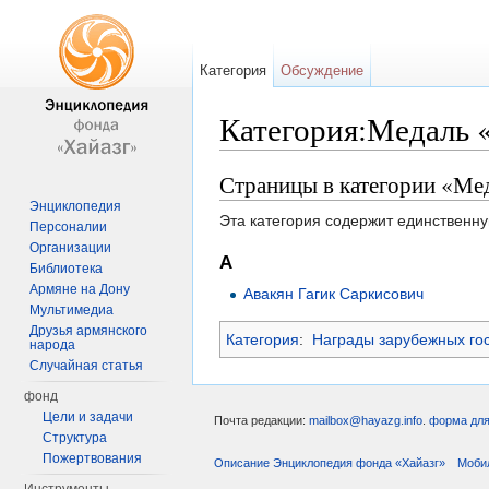
Категория
Обсуждение
Категория:Медаль «
Перейти к:
навигация
,
поиск
Страницы в категории «Мед
Энциклопедия
Эта категория содержит единственну
Персоналии
Организации
А
Библиотека
Армяне на Дону
Авакян Гагик Саркисович
Мультимедиа
Друзья армянского
Категория
:
Награды зарубежных го
народа
Случайная статья
фонд
Цели и задачи
Почта редакции:
mailbox@hayazg.info
.
форма для
Структура
Пожертвования
Описание Энциклопедия фонда «Хайазг»
Моби