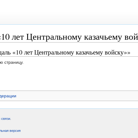
10 лет Центральному казачьему во
аль «10 лет Центральному казачьему войску»»
ю страницу.
дерации
 связи
.
льная версия