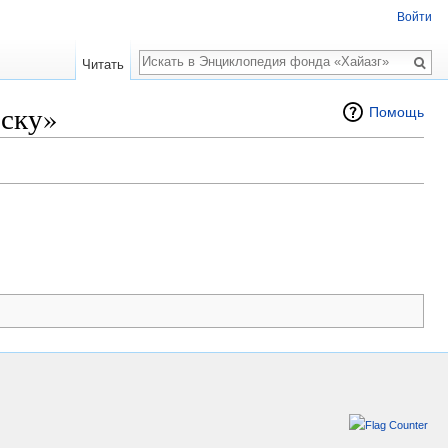
Войти
Поиск
Читать
йску»
Помощь