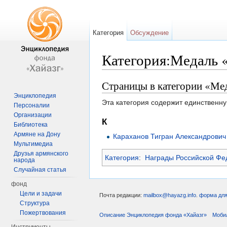
Категория
Обсуждение
Категория:Медаль «
Перейти к:
навигация
,
поиск
Страницы в категории «Мед
Энциклопедия
Эта категория содержит единственну
Персоналии
Организации
К
Библиотека
Армяне на Дону
Караханов Тигран Александрович
Мультимедиа
Друзья армянского
Категория
:
Награды Российской Фе
народа
Случайная статья
фонд
Цели и задачи
Почта редакции:
mailbox@hayazg.info
.
форма для
Структура
Пожертвования
Описание Энциклопедия фонда «Хайазг»
Моби