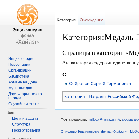
Категория
Обсуждение
Категория:Медаль 
Перейти к:
навигация
,
поиск
Страницы в категории «Ме
Энциклопедия
Эта категория содержит единственну
Персоналии
Организации
С
Библиотека
Армяне на Дону
Сейранов Сергей Германович
Мультимедиа
Друзья армянского
Категория
:
Награды Российской Фе
народа
Случайная статья
фонд
Цели и задачи
Почта редакции:
mailbox@hayazg.info
.
форма для
Структура
Пожертвования
Описание Энциклопедия фонда «Хайазг»
Моби