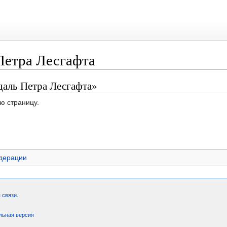
Петра Лесгафта
даль Петра Лесгафта»
ю страницу.
дерации
 связи
.
льная версия