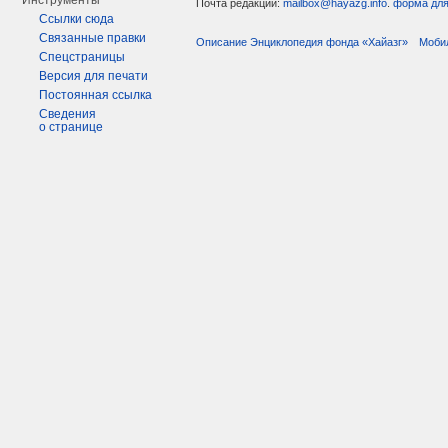
Инструменты
Почта редакции:
mailbox@hayazg.info
.
форма для
Ссылки сюда
Связанные правки
Описание Энциклопедия фонда «Хайазг»
Моби
Спецстраницы
Версия для печати
Постоянная ссылка
Сведения
о странице