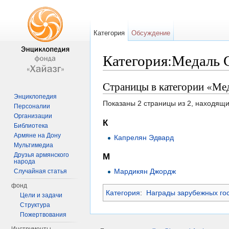
Категория
Обсуждение
Категория:Медаль С
Перейти к:
навигация
,
поиск
Страницы в категории «Мед
Энциклопедия
Показаны 2 страницы из 2, находящи
Персоналии
Организации
К
Библиотека
Армяне на Дону
Капрелян Эдвард
Мультимедиа
Друзья армянского
М
народа
Мардикян Джордж
Случайная статья
фонд
Категория
:
Награды зарубежных го
Цели и задачи
Структура
Пожертвования