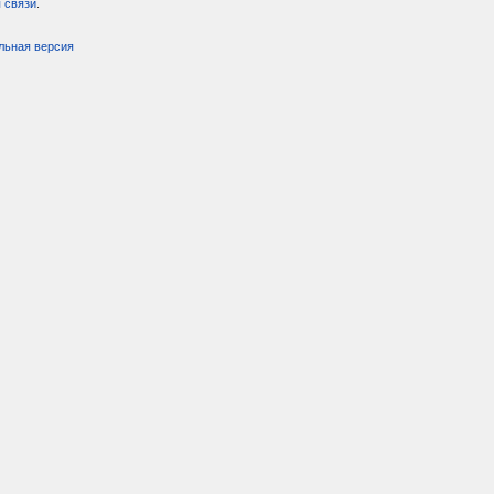
 связи
.
льная версия