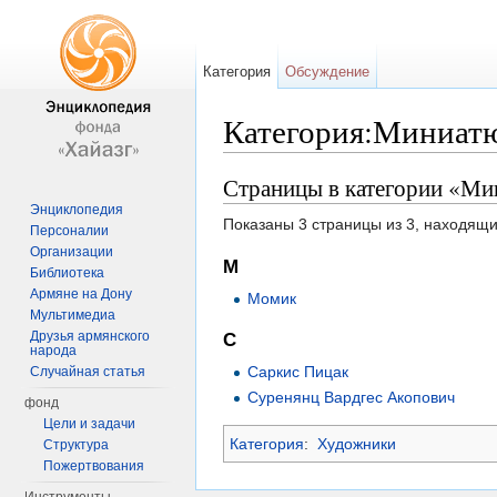
Категория
Обсуждение
Категория:Миниат
Перейти к:
навигация
,
поиск
Страницы в категории «М
Энциклопедия
Показаны 3 страницы из 3, находящи
Персоналии
Организации
М
Библиотека
Армяне на Дону
Момик
Мультимедиа
Друзья армянского
С
народа
Саркис Пицак
Случайная статья
Суренянц Вардгес Акопович
фонд
Цели и задачи
Категория
:
Художники
Структура
Пожертвования