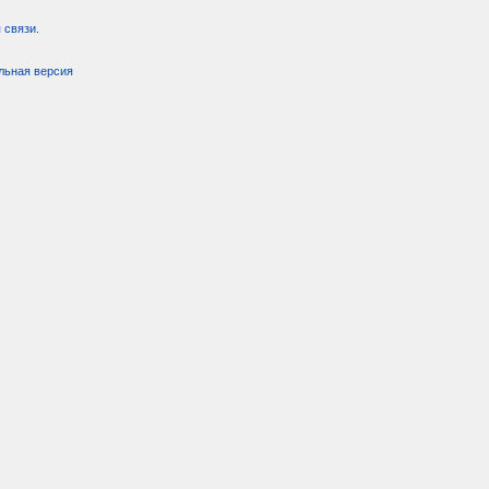
 связи
.
льная версия