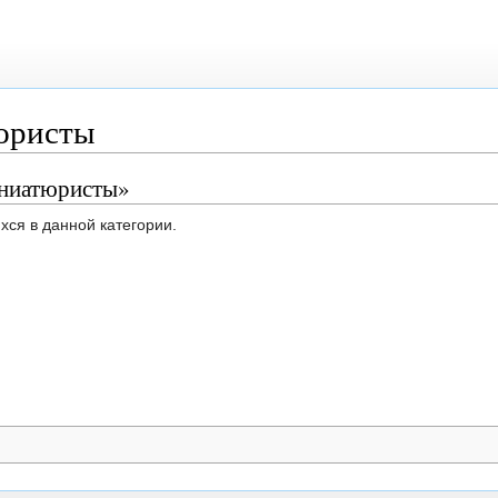
юристы
иниатюристы»
хся в данной категории.