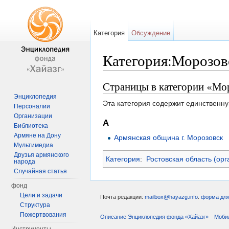
Категория
Обсуждение
Категория:Морозов
Перейти к:
навигация
,
поиск
Страницы в категории «Мо
Энциклопедия
Эта категория содержит единственну
Персоналии
Организации
А
Библиотека
Армяне на Дону
Армянская община г. Морозовск
Мультимедиа
Друзья армянского
Категория
:
Ростовская область (орг
народа
Случайная статья
фонд
Цели и задачи
Почта редакции:
mailbox@hayazg.info
.
форма для
Структура
Пожертвования
Описание Энциклопедия фонда «Хайазг»
Моби