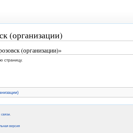
ск (организации)
розовск (организации)»
ю страницу.
анизации)
 связи
.
льная версия