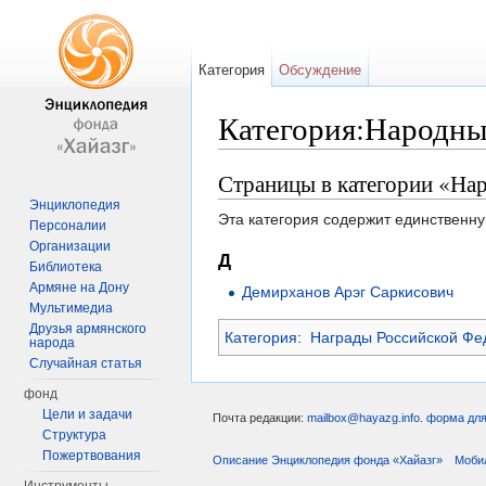
Категория
Обсуждение
Категория:Народны
Перейти к:
навигация
,
поиск
Страницы в категории «На
Энциклопедия
Эта категория содержит единственну
Персоналии
Организации
Д
Библиотека
Армяне на Дону
Демирханов Арэг Саркисович
Мультимедиа
Друзья армянского
Категория
:
Награды Российской Фе
народа
Случайная статья
фонд
Цели и задачи
Почта редакции:
mailbox@hayazg.info
.
форма для
Структура
Пожертвования
Описание Энциклопедия фонда «Хайазг»
Моби