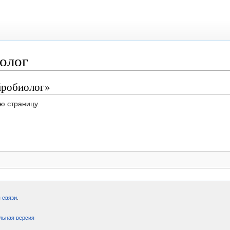
олог
йробиолог»
ю страницу.
 связи
.
льная версия