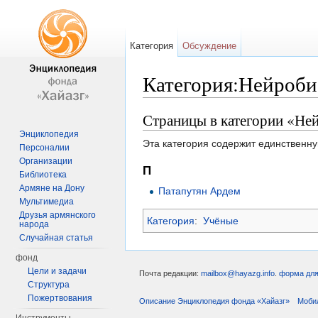
Категория
Обсуждение
Категория:Нейроби
Перейти к:
навигация
,
поиск
Страницы в категории «Не
Энциклопедия
Эта категория содержит единственну
Персоналии
Организации
П
Библиотека
Армяне на Дону
Патапутян Ардем
Мультимедиа
Друзья армянского
Категория
:
Учёные
народа
Случайная статья
фонд
Цели и задачи
Почта редакции:
mailbox@hayazg.info
.
форма для
Структура
Пожертвования
Описание Энциклопедия фонда «Хайазг»
Моби