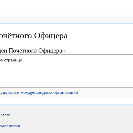
очётного Офицера
ден Почётного Офицера»
ю страницу.
сударств и международных организаций
 связи
.
льная версия