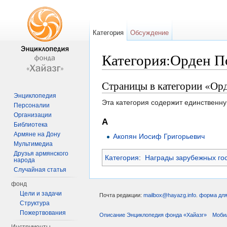
Категория
Обсуждение
Категория:Орден П
Перейти к:
навигация
,
поиск
Страницы в категории «Ор
Энциклопедия
Эта категория содержит единственну
Персоналии
Организации
А
Библиотека
Армяне на Дону
Акопян Иосиф Григорьевич
Мультимедиа
Друзья армянского
Категория
:
Награды зарубежных го
народа
Случайная статья
фонд
Цели и задачи
Почта редакции:
mailbox@hayazg.info
.
форма для
Структура
Пожертвования
Описание Энциклопедия фонда «Хайазг»
Моби