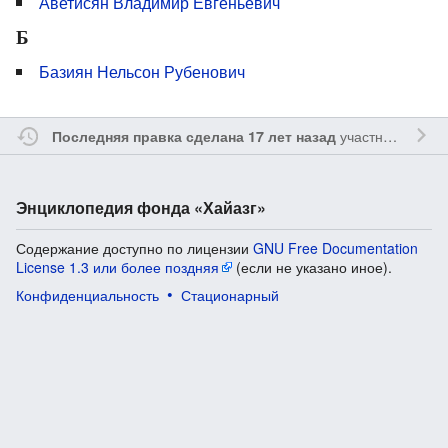
Аветисян Владимир Евгеньевич
Б
Базиян Нельсон Рубенович
участником
Vgab
Последняя правка сделана 17 лет назад
Энциклопедия фонда «Хайазг»
Содержание доступно по лицензии
GNU Free Documentation
License 1.3 или более поздняя
(если не указано иное).
Конфиденциальность
Стационарный