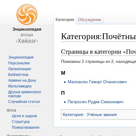
Категория
Обсуждение
Категория:Почётн
Перейти к:
навигация
,
поиск
Страницы в категории «П
Энциклопедия
Показаны 2 страницы из 2, находящи
Персоналии
Организации
М
Библиотека
Армяне на Дону
Малхасян Геворг Оганесович
Мультимедиа
Друзья армянского
П
народа
Петросян Рудик Симонович
Случайная статья
фонд
Категория
:
Учёные звания
Цели и задачи
Структура
Пожертвования