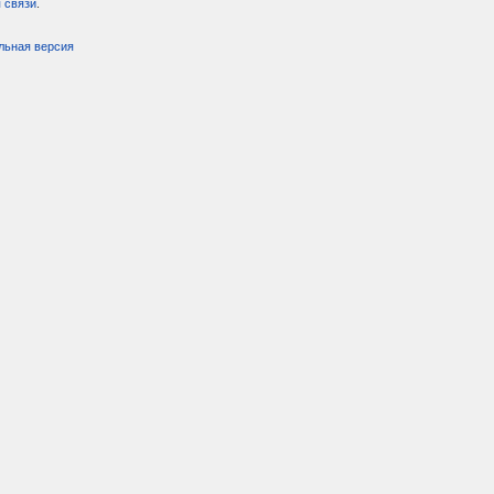
 связи
.
льная версия