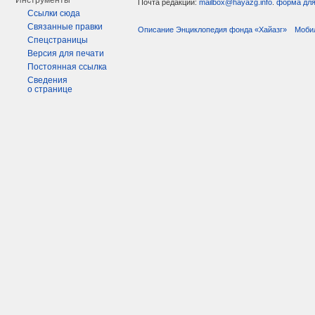
Инструменты
Почта редакции:
mailbox@hayazg.info
.
форма для
Ссылки сюда
Связанные правки
Описание Энциклопедия фонда «Хайазг»
Моби
Спецстраницы
Версия для печати
Постоянная ссылка
Сведения
о странице