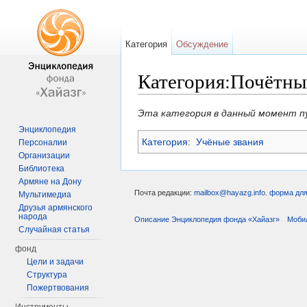
Категория
Обсуждение
Категория:Почётны
Перейти к:
навигация
,
поиск
Эта категория в данный момент п
Энциклопедия
Категория
:
Учёные звания
Персоналии
Организации
Библиотека
Армяне на Дону
Почта редакции:
mailbox@hayazg.info
.
форма для
Мультимедиа
Друзья армянского
народа
Описание Энциклопедия фонда «Хайазг»
Моби
Случайная статья
фонд
Цели и задачи
Структура
Пожертвования