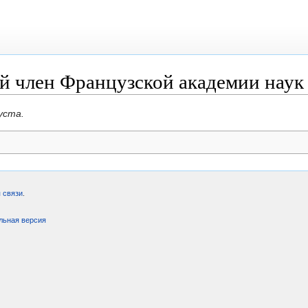
й член Французской академии наук
уста.
 связи
.
льная версия