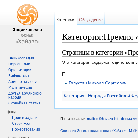
Категория
Обсуждение
Категория:Премия «
Перейти к:
навигация
,
поиск
Страницы в категории «Пре
Энциклопедия
Эта категория содержит единственну
Персоналии
Организации
Г
Библиотека
Армяне на Дону
Галустян Михаил Сергеевич
Мультимедиа
Друзья армянского
Категория
:
Награды Российской Фе
народа
Случайная статья
фонд
Цели и задачи
Почта редакции:
mailbox@hayazg.info
.
форма для
Структура
Пожертвования
Описание Энциклопедия фонда «Хайазг»
Моби