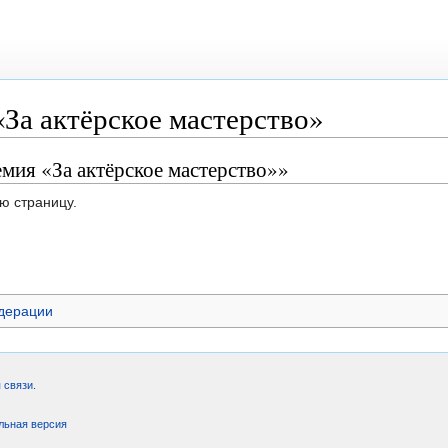
За актёрское мастерство»
мия «За актёрское мастерство»»
ю страницу.
дерации
 связи
.
льная версия