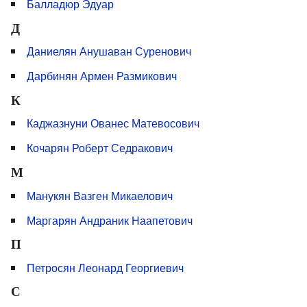
Балладюр Эдуар
Д
Даниелян Анушаван Суренович
Дарбинян Армен Размикович
К
Каджазнуни Ованес Матевосович
Кочарян Роберт Седракович
М
Манукян Вазген Микаелович
Маргарян Андраник Наапетович
П
Петросян Леонард Георгиевич
С