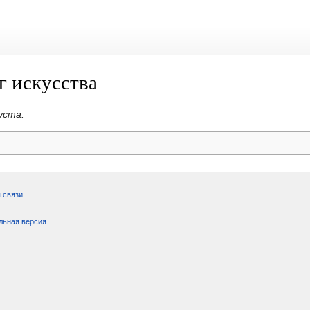
г искусства
уста.
 связи
.
льная версия