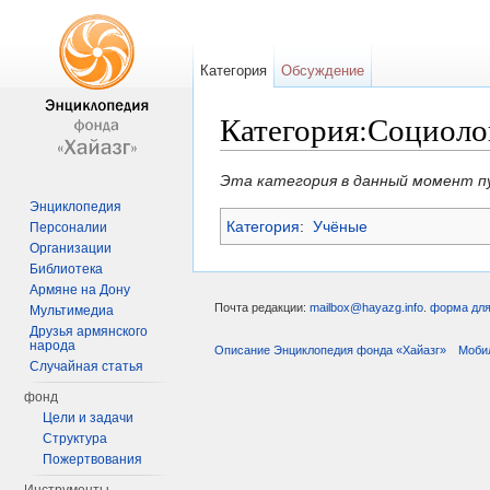
Категория
Обсуждение
Категория:Социоло
Перейти к:
навигация
,
поиск
Эта категория в данный момент п
Энциклопедия
Категория
:
Учёные
Персоналии
Организации
Библиотека
Армяне на Дону
Почта редакции:
mailbox@hayazg.info
.
форма для
Мультимедиа
Друзья армянского
народа
Описание Энциклопедия фонда «Хайазг»
Моби
Случайная статья
фонд
Цели и задачи
Структура
Пожертвования