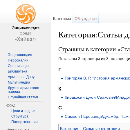
Категория
Обсуждение
Категория:Статьи д
Перейти к:
навигация
,
поиск
Страницы в категории «Ста
Энциклопедия
Показаны 3 страницы из 3, находящи
Персоналии
Организации
Г
Библиотека
Армяне на Дону
Григорян В. Р. "История армянск
Мультимедиа
Друзья армянского
К
народа
Киракосян Джон Саакович/Младот
Случайная статья
фонд
С
Цели и задачи
Симеон I Ереванци/Джамбр. Памят
Структура
Пожертвования
Категория
:
Скрытые категории