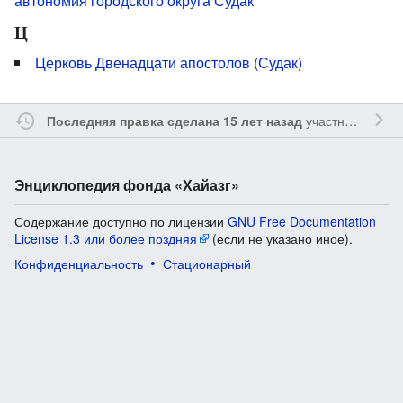
автономия городского округа Судак
Ц
Церковь Двенадцати апостолов (Судак)
участником
Yavo
Последняя правка сделана 15 лет назад
Энциклопедия фонда «Хайазг»
Содержание доступно по лицензии
GNU Free Documentation
License 1.3 или более поздняя
(если не указано иное).
Конфиденциальность
Стационарный