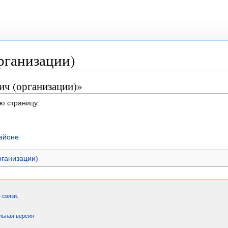
рганизации)
ич (организации)»
ю страницу.
айоне
рганизации)
 связи
.
льная версия