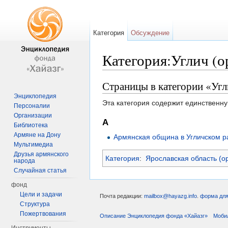
Категория
Обсуждение
Категория:Углич (о
Перейти к:
навигация
,
поиск
Страницы в категории «Угл
Энциклопедия
Эта категория содержит единственну
Персоналии
Организации
А
Библиотека
Армяне на Дону
Армянская община в Угличском р
Мультимедиа
Друзья армянского
Категория
:
Ярославская область (о
народа
Случайная статья
фонд
Цели и задачи
Почта редакции:
mailbox@hayazg.info
.
форма для
Структура
Пожертвования
Описание Энциклопедия фонда «Хайазг»
Моби