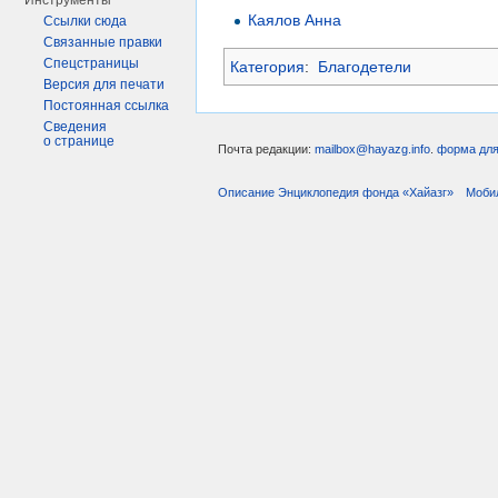
Инструменты
Каялов Анна
Ссылки сюда
Связанные правки
Спецстраницы
Категория
:
Благодетели
Версия для печати
Постоянная ссылка
Сведения
о странице
Почта редакции:
mailbox@hayazg.info
.
форма для
Описание Энциклопедия фонда «Хайазг»
Моби