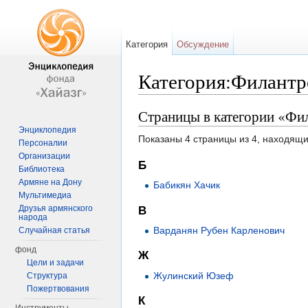
Категория
Обсуждение
Категория:Филантр
Перейти к:
навигация
,
поиск
Страницы в категории «Фи
Энциклопедия
Показаны 4 страницы из 4, находящи
Персоналии
Организации
Б
Библиотека
Армяне на Дону
Бабикян Хачик
Мультимедиа
Друзья армянского
В
народа
Варданян Рубен Карленович
Случайная статья
фонд
Ж
Цели и задачи
Жулинский Юзеф
Структура
Пожертвования
К