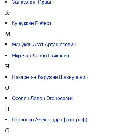
Заназанян Ирвант
К
Куркджян Роберт
М
Манукян Азат Арташесович
Мкртчян Левон Гайкович
Н
Назаретян Варужан Шахнурович
О
Осепян Левон Оганесович
П
Петросян Александр (фотограф)
С