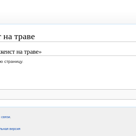
 на траве
кеист на траве»
ю страницу.
 связи
.
льная версия