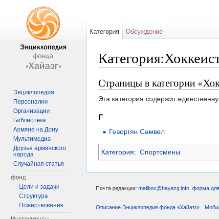
Категория
Обсуждение
Категория:Хоккеист
Перейти к:
навигация
,
поиск
Страницы в категории «Хок
Энциклопедия
Эта категория содержит единственну
Персоналии
Организации
Г
Библиотека
Армяне на Дону
Геворгян Самвел
Мультимедиа
Друзья армянского
Категория
:
Спортсмены
народа
Случайная статья
фонд
Цели и задачи
Почта редакции:
mailbox@hayazg.info
.
форма для
Структура
Пожертвования
Описание Энциклопедия фонда «Хайазг»
Моби